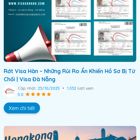
Rớt Visa Hàn – Những Rủi Ro Ẩn Khiến Hồ Sơ Bị Từ
Chối | Visa Đà Nẵng
Cập nhật:
23/10/2025
•
1.032
lượt xem
5.0
Xem chi tiết