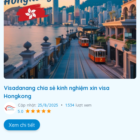
Visadanang chia sẻ kinh nghiệm xin visa
Hongkong
Cập nhật:
25/8/2025
•
1.534
lượt xem
5.0
Xem chi tiết