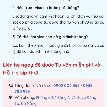
4. Nếu trượt visa có hoàn phí không?
visadanang.vn cam kết hoàn lại phí dịch vụ nếu sai
sót do phía công ty, đồng thời tư vấn phương án xử
lý hồ sơ lại.
5. Có thể làm visa cho cả gia đình không?
Có. Làm theo nhóm hoặc gia đình sẽ có ưu đãi và xử
lý dễ hơn do lịch trình thống nhất.
Liên hệ ngay để được Tư vấn miễn phí và
Hỗ trợ kịp thời
Tổng đài Tư vấn Visa:
0902 005 565
-
0935
780 939
Văn phòng:
Phòng 6.4.7, Tầng 6, 76 Bạch Đằng,
Tp. Đà Nẵng