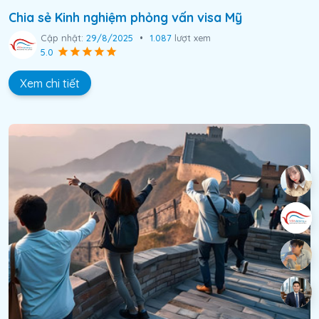
Chia sẻ Kinh nghiệm phỏng vấn visa Mỹ
Cập nhật:
29/8/2025
•
1.087
lượt xem
5.0
Xem chi tiết