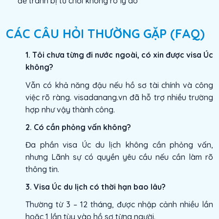
để tránh bị từ chối không rõ lý do
CÁC CÂU HỎI THƯỜNG GẶP (FAQ)
1. Tôi chưa từng đi nước ngoài, có xin được visa Úc
không?
Vẫn có khả năng đậu nếu hồ sơ tài chính và công
việc rõ ràng. visadanang.vn đã hỗ trợ nhiều trường
hợp như vậy thành công.
2. Có cần phỏng vấn không?
Đa phần visa Úc du lịch không cần phỏng vấn,
nhưng Lãnh sự có quyền yêu cầu nếu cần làm rõ
thông tin.
3. Visa Úc du lịch có thời hạn bao lâu?
Thường từ 3 – 12 tháng, được nhập cảnh nhiều lần
hoặc 1 lần tùy vào hồ sơ từng người.