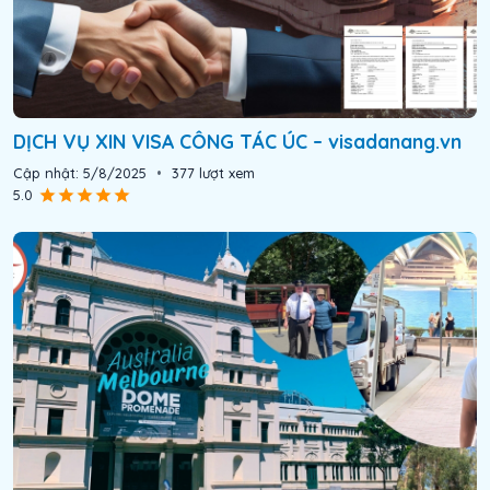
DỊCH VỤ XIN VISA CÔNG TÁC ÚC – visadanang.vn
Cập nhật:
5/8/2025
•
377
lượt xem
5.0