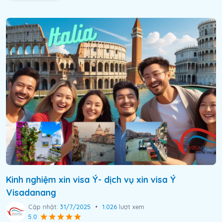
Kinh nghiệm xin visa Ý- dịch vụ xin visa Ý
Visadanang
Cập nhật:
31/7/2025
•
1.026
lượt xem
5.0