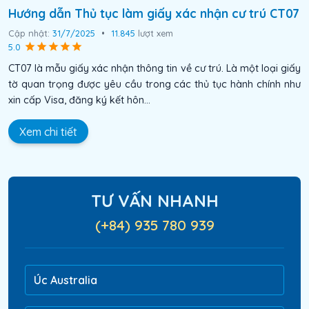
Hướng dẫn Thủ tục làm giấy xác nhận cư trú CT07
Cập nhật:
31/7/2025
•
11.845
lượt xem
5.0
CT07 là mẫu giấy xác nhận thông tin về cư trú. Là một loại giấy
tờ quan trọng được yêu cầu trong các thủ tục hành chính như
xin cấp Visa, đăng ký kết hôn...
Xem chi tiết
TƯ VẤN NHANH
(+84) 935 780 939