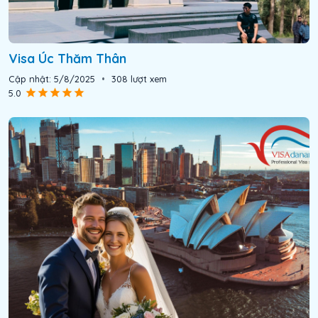
Visa Úc Thăm Thân
Cập nhật:
5/8/2025
•
308
lượt xem
5.0