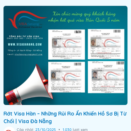
Rớt Visa Hàn – Những Rủi Ro Ẩn Khiến Hồ Sơ Bị Từ
Chối | Visa Đà Nẵng
Cập nhật:
23/10/2025
•
1.030
lượt xem