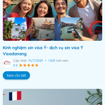
Kinh nghiệm xin visa Ý- dịch vụ xin visa Ý
Visadanang
Cập nhật:
31/7/2025
•
1.025
lượt xem
5.0
Xem chi tiết