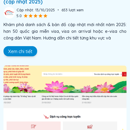
(cập nhật 2025)
Cập nhật:
13/10/2025
•
653
lượt xem
5.0
Khám phá danh sách & bản đồ cập nhật mới nhất năm 2025:
hơn 50 quốc gia miễn visa, visa on arrival hoặc e-visa cho
công dân Việt Nam. Hướng dẫn chi tiết từng khu vực và
Xem chi tiết