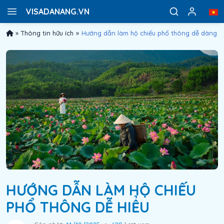
VISADANANG.VN
»
Thông tin hữu ích
»
Hướng dẫn làm hộ chiếu phổ thông dễ dàng
HƯỚNG DẪN LÀM HỘ CHIẾU
PHỔ THÔNG DỄ HIỂU