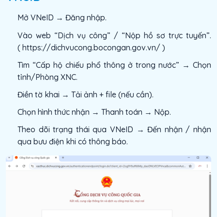
Mở VNeID → Đăng nhập.
Vào web “Dịch vụ công” / “Nộp hồ sơ trực tuyến”.
( https://dichvucong.bocongan.gov.vn/ )
Tìm “Cấp hộ chiếu phổ thông ở trong nước” → Chọn
tỉnh/Phòng XNC.
Điền tờ khai → Tải ảnh + file (nếu cần).
Chọn hình thức nhận → Thanh toán → Nộp.
Theo dõi trạng thái qua VNeID → Đến nhận / nhận
qua bưu điện khi có thông báo.