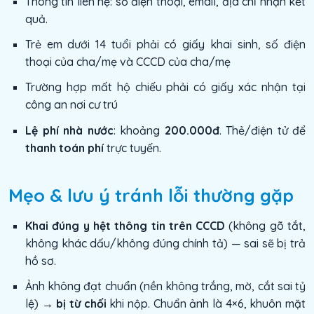
Thông tin liên hệ: số điện thoại, email, địa chỉ nhận kết
quả.
Trẻ em dưới 14 tuổi phải có giấy khai sinh, số điện
thoại của cha/mẹ và CCCD của cha/mẹ
Trường hợp mất hộ chiếu phải có giấy xác nhận tại
công an nơi cư trú
Lệ phí nhà nước
: khoảng
200.000đ
.
Thẻ/điện tử để
thanh toán phí
trực tuyến.
Mẹo & lưu ý tránh lỗi thường gặp
Khai đúng y hệt thông tin trên CCCD
(không gõ tắt,
không khác dấu/không đúng chính tả) — sai sẽ bị trả
hồ sơ.
Ảnh không đạt chuẩn (nền không trắng, mờ, cắt sai tỷ
lệ) →
bị từ chối
khi nộp. Chuẩn ảnh là 4×6, khuôn mặt