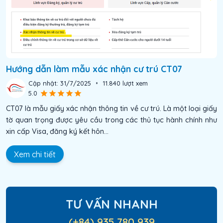
Hướng dẫn làm mẫu xác nhận cư trú CT07
Cập nhật:
31/7/2025
•
11.840
lượt xem
5.0
CT07 là mẫu giấy xác nhận thông tin về cư trú. Là một loại giấy
tờ quan trọng được yêu cầu trong các thủ tục hành chính như
xin cấp Visa, đăng ký kết hôn...
Xem chi tiết
TƯ VẤN NHANH
(+84) 935 780 939