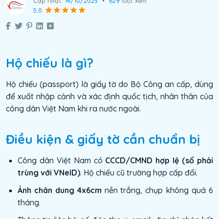
Cập nhật:
14/10/2025
•
629
lượt xem
5.0
Hộ chiếu là gì?
Hộ chiếu (passport) là giấy tờ do Bộ Công an cấp, dùng
để xuất nhập cảnh và xác định quốc tịch, nhân thân của
công dân Việt Nam khi ra nước ngoài.
Điều kiện & giấy tờ cần chuẩn bị
Công dân Việt Nam có
CCCD/CMND hợp lệ (số phải
trùng với VNeID)
. Hộ chiếu cũ trường hợp cấp đổi.
Ảnh chân dung 4x6cm
nền trắng, chụp không quá 6
tháng.