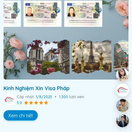
Kinh Nghiệm Xin Visa Pháp
Cập nhật:
1/8/2025
•
1.300
lượt xem
5.0
Xem chi tiết