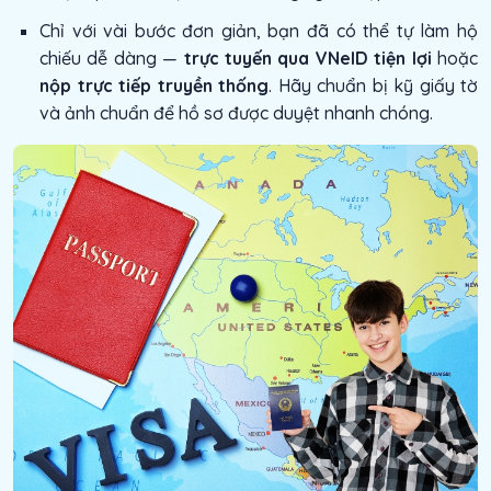
Chỉ với vài bước đơn giản, bạn đã có thể tự làm hộ
chiếu dễ dàng —
trực tuyến qua VNeID tiện lợi
hoặc
nộp trực tiếp truyền thống
. Hãy chuẩn bị kỹ giấy tờ
và ảnh chuẩn để hồ sơ được duyệt nhanh chóng.