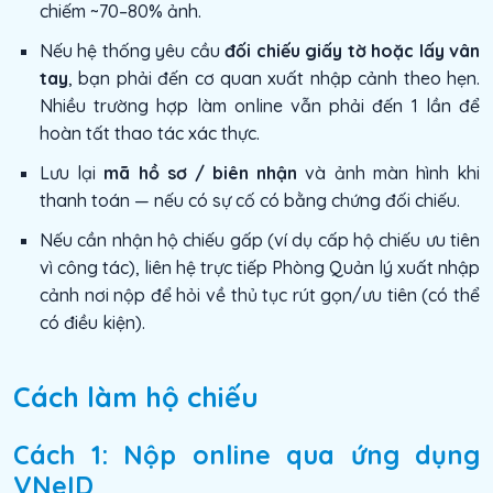
chiếm ~70–80% ảnh.
Nếu hệ thống yêu cầu
đối chiếu giấy tờ hoặc lấy vân
tay
, bạn phải đến cơ quan xuất nhập cảnh theo hẹn.
Nhiều trường hợp làm online vẫn phải đến 1 lần để
hoàn tất thao tác xác thực.
Lưu lại
mã hồ sơ / biên nhận
và ảnh màn hình khi
thanh toán — nếu có sự cố có bằng chứng đối chiếu.
Nếu cần nhận hộ chiếu gấp (ví dụ cấp hộ chiếu ưu tiên
vì công tác), liên hệ trực tiếp Phòng Quản lý xuất nhập
cảnh nơi nộp để hỏi về thủ tục rút gọn/ưu tiên (có thể
có điều kiện).
Cách làm hộ chiếu
Cách 1: Nộp online qua ứng dụng
VNeID