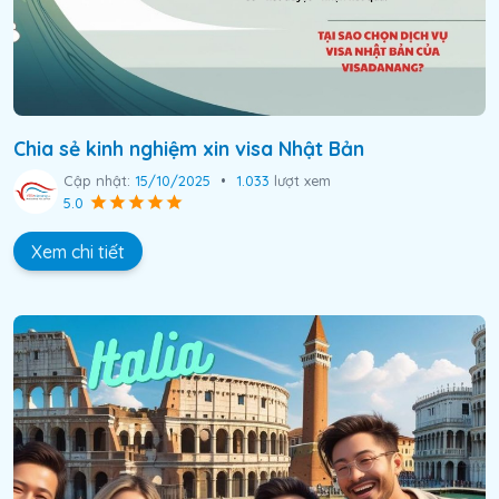
Chia sẻ kinh nghiệm xin visa Nhật Bản
Cập nhật:
15/10/2025
•
1.033
lượt xem
5.0
Xem chi tiết