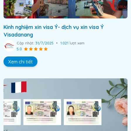
Kinh nghiệm xin visa Ý- dịch vụ xin visa Ý
Visadanang
Cập nhật:
31/7/2025
•
1.021
lượt xem
5.0
Xem chi tiết