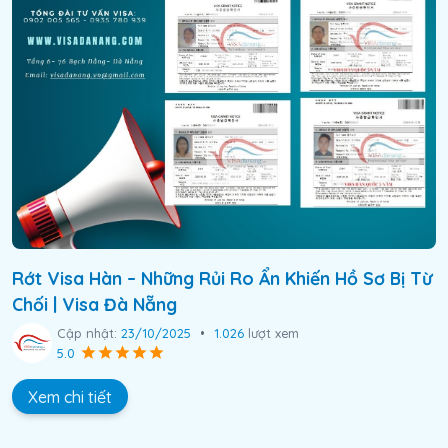
Rớt Visa Hàn – Những Rủi Ro Ẩn Khiến Hồ Sơ Bị Từ
Chối | Visa Đà Nẵng
Cập nhật:
23/10/2025
•
1.026
lượt xem
5.0
Xem chi tiết