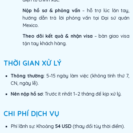
Nộp hồ sơ & phỏng vấn
– hỗ trợ lúc lăn tay,
hướng dẫn trả lời phỏng vấn tại Đại sứ quán
Mexico.
Theo dõi kết quả & nhận visa
– bàn giao visa
tận tay khách hàng.
THỜI GIAN XỬ LÝ
Thông thường
: 5–15 ngày làm việc (không tính thứ 7,
CN, ngày lễ).
Nên nộp hồ sơ
: Trước ít nhất 1–2 tháng để kịp xử lý.
CHI PHÍ DỊCH VỤ
Phí lãnh sự: Khoảng
54 USD
(thay đổi tùy thời điểm).