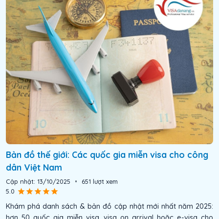
Bản đồ thế giới: Các quốc gia miễn visa cho công
dân Việt Nam
Cập nhật:
13/10/2025
•
651
lượt xem
5.0
Khám phá danh sách & bản đồ cập nhật mới nhất năm 2025:
hơn 50 quốc gia miễn visa, visa on arrival hoặc e-visa cho