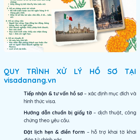
QUY TRÌNH XỬ LÝ HỒ SƠ TẠI
visadanang.vn
Tiếp nhận & tư vấn hồ sơ
– xác định mục đích và
hình thức visa.
Hướng dẫn chuẩn bị giấy tờ
– dịch thuật, công
chứng theo yêu cầu.
Đặt lịch hẹn & điền form
– hỗ trợ khai tờ khai
điện tử chính xác.