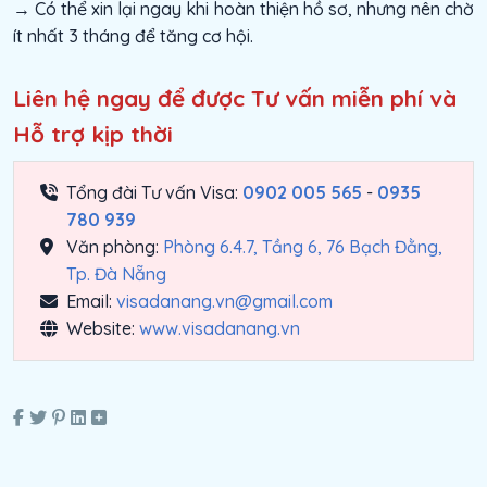
→ Có thể xin lại ngay khi hoàn thiện hồ sơ, nhưng nên chờ
ít nhất 3 tháng để tăng cơ hội.
Liên hệ ngay để được Tư vấn miễn phí và
Hỗ trợ kịp thời
Tổng đài Tư vấn Visa:
0902 005 565
-
0935
780 939
Văn phòng:
Phòng 6.4.7, Tầng 6, 76 Bạch Đằng,
Tp. Đà Nẵng
Email:
visadanang.vn@gmail.com
Website:
www.visadanang.vn