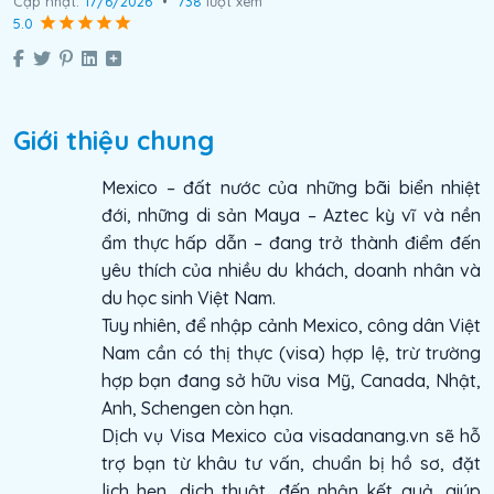
Cập nhật:
17/6/2026
•
738
lượt xem
5.0
Giới thiệu chung
Mexico – đất nước của những bãi biển nhiệt
đới, những di sản Maya – Aztec kỳ vĩ và nền
ẩm thực hấp dẫn – đang trở thành điểm đến
yêu thích của nhiều du khách, doanh nhân và
du học sinh Việt Nam.
Tuy nhiên, để nhập cảnh Mexico, công dân Việt
Nam cần có thị thực (visa) hợp lệ, trừ trường
hợp bạn đang sở hữu visa Mỹ, Canada, Nhật,
Anh, Schengen còn hạn.
Dịch vụ Visa Mexico của visadanang.vn sẽ hỗ
trợ bạn từ khâu tư vấn, chuẩn bị hồ sơ, đặt
lịch hẹn, dịch thuật, đến nhận kết quả, giúp