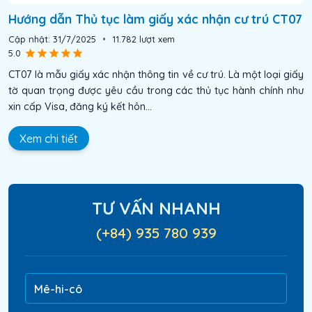
Hướng dẫn Thủ tục làm giấy xác nhận cư trú CT07
Cập nhật:
31/7/2025
•
11.782
lượt xem
5.0
CT07 là mẫu giấy xác nhận thông tin về cư trú. Là một loại giấy
tờ quan trọng được yêu cầu trong các thủ tục hành chính như
xin cấp Visa, đăng ký kết hôn...
Xem chi tiết
TƯ VẤN NHANH
(+84) 935 780 939