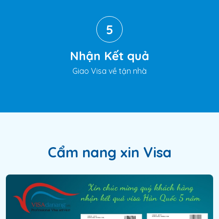
5
Nhận Kết quả
Giao Visa về tận nhà
Cẩm nang xin Visa