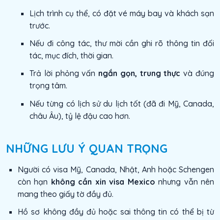
Lịch trình cụ thể, có đặt vé máy bay và khách sạn
trước.
Nếu đi công tác, thư mời cần ghi rõ thông tin đối
tác, mục đích, thời gian.
Trả lời phỏng vấn
ngắn gọn, trung thực
và đúng
trọng tâm.
Nếu từng có lịch sử du lịch tốt (đã đi Mỹ, Canada,
châu Âu), tỷ lệ đậu cao hơn.
NHỮNG LƯU Ý QUAN TRỌNG
Người có visa Mỹ, Canada, Nhật, Anh hoặc Schengen
còn hạn
không cần xin visa Mexico
nhưng vẫn nên
mang theo giấy tờ đầy đủ.
Hồ sơ không đầy đủ hoặc sai thông tin có thể bị từ