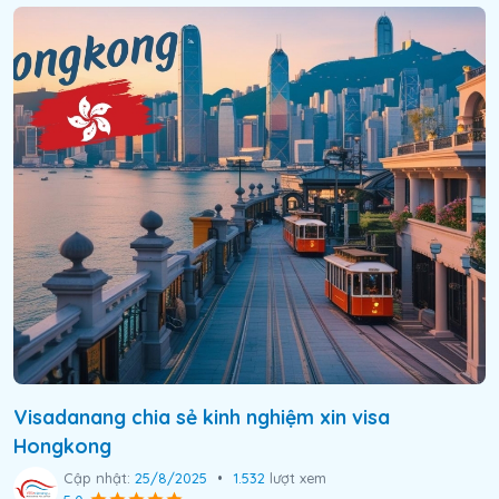
Visadanang chia sẻ kinh nghiệm xin visa
Hongkong
Cập nhật:
25/8/2025
•
1.532
lượt xem