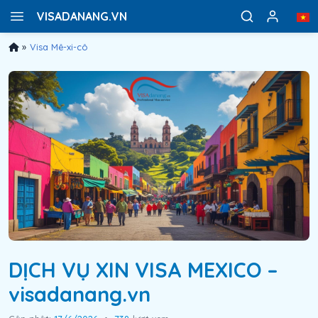
VISADANANG.VN
»
Visa Mê-xi-cô
DỊCH VỤ XIN VISA MEXICO –
visadanang.vn