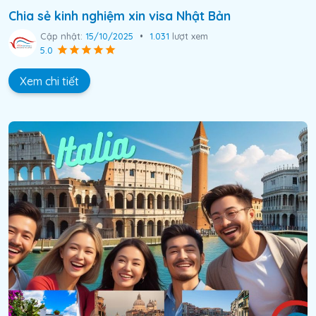
Chia sẻ kinh nghiệm xin visa Nhật Bản
Cập nhật:
15/10/2025
•
1.031
lượt xem
5.0
Xem chi tiết