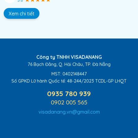
Xem chi tiết
Công ty TNHH VISADANANG
76 Bạch Đằng, Q. Hải Châu, TP. Đà Nẵng
MST: 0402148447
Số GPKD Lữ hành Quốc tế:
48-244/2023 TCDL-GP LHQT
0935 780 939
0902 005 565
visadanang.vn@gmail.com