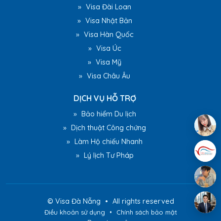
»
Visa Đài Loan
»
Visa Nhật Bản
»
Visa Hàn Quốc
»
Visa Úc
»
Visa Mỹ
»
Visa Châu Âu
DỊCH VỤ HỖ TRỢ
»
Bảo hiểm Du lịch
»
Dịch thuật Công chứng
»
Làm Hộ chiếu Nhanh
»
Lý lịch Tư Pháp
©
Visa Đà Nẵng
•
All rights reserved
Điều khoản sử dụng
•
Chính sách bảo mật