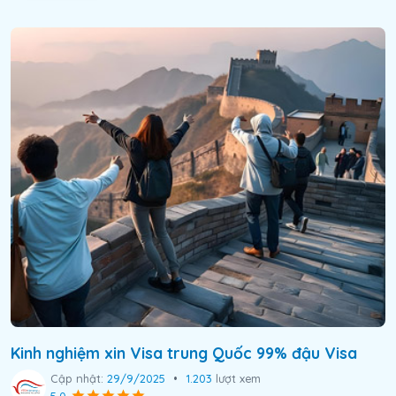
Kinh nghiệm xin Visa trung Quốc 99% đậu Visa
Cập nhật:
29/9/2025
•
1.203
lượt xem
5.0