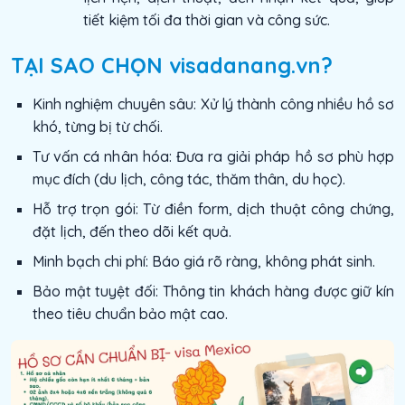
tiết kiệm tối đa thời gian và công sức.
TẠI SAO CHỌN visadanang.vn?
Kinh nghiệm chuyên sâu: Xử lý thành công nhiều hồ sơ
khó, từng bị từ chối.
Tư vấn cá nhân hóa: Đưa ra giải pháp hồ sơ phù hợp
mục đích (du lịch, công tác, thăm thân, du học).
Hỗ trợ trọn gói: Từ điền form, dịch thuật công chứng,
đặt lịch, đến theo dõi kết quả.
Minh bạch chi phí: Báo giá rõ ràng, không phát sinh.
Bảo mật tuyệt đối: Thông tin khách hàng được giữ kín
theo tiêu chuẩn bảo mật cao.