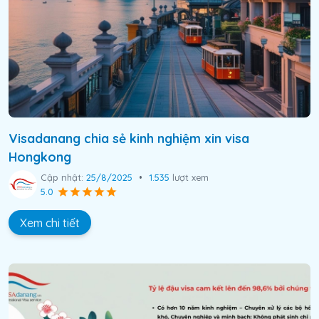
Visadanang chia sẻ kinh nghiệm xin visa
Hongkong
Cập nhật:
25/8/2025
•
1.535
lượt xem
5.0
Xem chi tiết