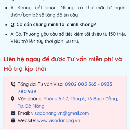
A: Không bắt buộc. Nhưng có thư mời từ người
thân/bạn bè sẽ tăng độ tin cậy.
Q: Có cần chứng minh tài chính không?
A: Có. Thường yêu cầu sổ tiết kiệm tối thiểu từ 150 triệu
VNĐ trở lên tùy thời gian lưu trú.
Liên hệ ngay để được Tư vấn miễn phí và
Hỗ trợ kịp thời
Tổng đài Tư vấn Visa:
0902 005 565
-
0935
780 939
Văn phòng:
Phòng 6.4.7, Tầng 6, 76 Bạch Đằng,
Tp. Đà Nẵng
Email:
visadanang.vn@gmail.com
Website:
www.visadanang.vn