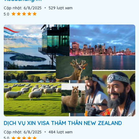
Cập nhật:
6/8/2025
•
529
lượt xem
5.0
DỊCH VỤ XIN VISA THĂM THÂN NEW ZEALAND
Cập nhật:
6/8/2025
•
484
lượt xem
5.0