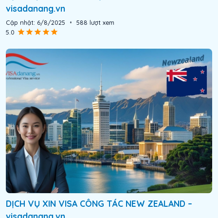
visadanang.vn
Cập nhật:
6/8/2025
•
588
lượt xem
5.0
DỊCH VỤ XIN VISA CÔNG TÁC NEW ZEALAND –
visadanang.vn