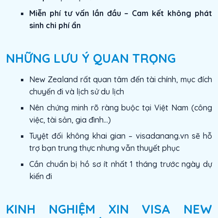
Miễn phí tư vấn lần đầu – Cam kết không phát
sinh chi phí ẩn
NHỮNG LƯU Ý QUAN TRỌNG
New Zealand rất quan tâm đến tài chính, mục đích
chuyến đi và lịch sử du lịch
Nên chứng minh rõ ràng buộc tại Việt Nam (công
việc, tài sản, gia đình...)
Tuyệt đối không khai gian – visadanang.vn sẽ hỗ
trợ bạn trung thực nhưng vẫn thuyết phục
Cần chuẩn bị hồ sơ ít nhất 1 tháng trước ngày dự
kiến đi
KINH NGHIỆM XIN VISA NEW