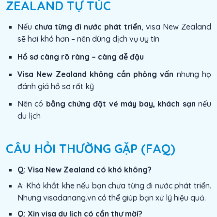
ZEALAND TỰ TÚC
Nếu
chưa từng đi nước phát triển
, visa New Zealand
sẽ hơi khó hơn – nên dùng dịch vụ uy tín
Hồ sơ càng rõ ràng – càng dễ đậu
Visa New Zealand không cần phỏng vấn
nhưng họ
đánh giá hồ sơ rất kỹ
Nên có
bằng chứng đặt vé máy bay, khách sạn
nếu
du lịch
CÂU HỎI THƯỜNG GẶP (FAQ)
Q: Visa New Zealand có khó không?
A: Khá khắt khe nếu bạn chưa từng đi nước phát triển.
Nhưng visadanang.vn có thể giúp bạn xử lý hiệu quả.
Q: Xin visa du lịch có cần thư mời?