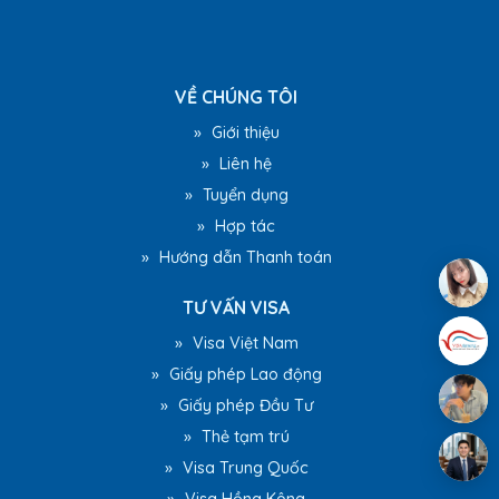
VỀ CHÚNG TÔI
»
Giới thiệu
»
Liên hệ
»
Tuyển dụng
»
Hợp tác
»
Hướng dẫn Thanh toán
TƯ VẤN VISA
»
Visa Việt Nam
»
Giấy phép Lao động
»
Giấy phép Đầu Tư
»
Thẻ tạm trú
»
Visa Trung Quốc
»
Visa Hồng Kông