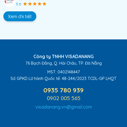
5.0
Xem chi tiết
Công ty TNHH VISADANANG
76 Bạch Đằng, Q. Hải Châu, TP. Đà Nẵng
MST: 0402148447
Số GPKD Lữ hành Quốc tế:
48-244/2023 TCDL-GP LHQT
0935 780 939
0902 005 565
visadanang.vn@gmail.com