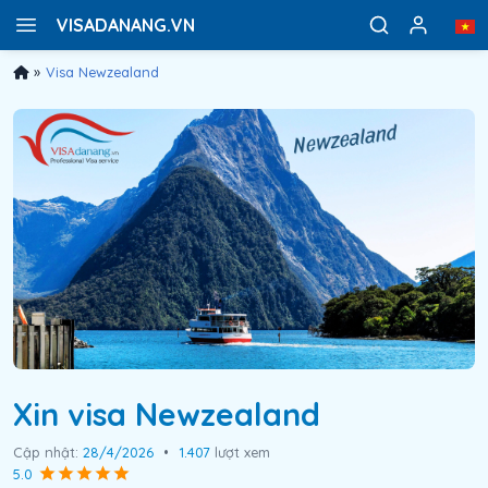
VISADANANG.VN
»
Visa Newzealand
Xin visa Newzealand
Cập nhật:
28/4/2026
•
1.407
lượt xem
5.0