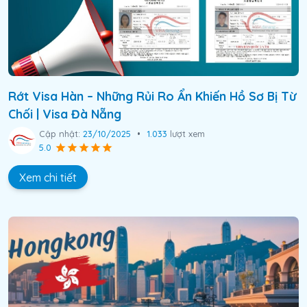
Rớt Visa Hàn – Những Rủi Ro Ẩn Khiến Hồ Sơ Bị Từ
Chối | Visa Đà Nẵng
Cập nhật:
23/10/2025
•
1.033
lượt xem
5.0
Xem chi tiết