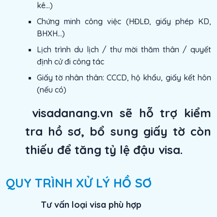
kê…)
Chứng minh công việc (HĐLĐ, giấy phép KD,
BHXH…)
Lịch trình du lịch / thư mời thăm thân / quyết
định cử đi công tác
Giấy tờ nhân thân: CCCD, hộ khẩu, giấy kết hôn
(nếu có)
visadanang.vn sẽ hỗ trợ kiểm
tra hồ sơ, bổ sung giấy tờ còn
thiếu để tăng tỷ lệ đậu visa.
QUY TRÌNH XỬ LÝ HỒ SƠ
Tư vấn loại visa phù hợp