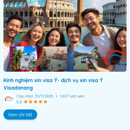
Kinh nghiệm xin visa Ý- dịch vụ xin visa Ý
Visadanang
Cập nhật:
31/7/2025
•
1.027
lượt xem
5.0
Xem chi tiết