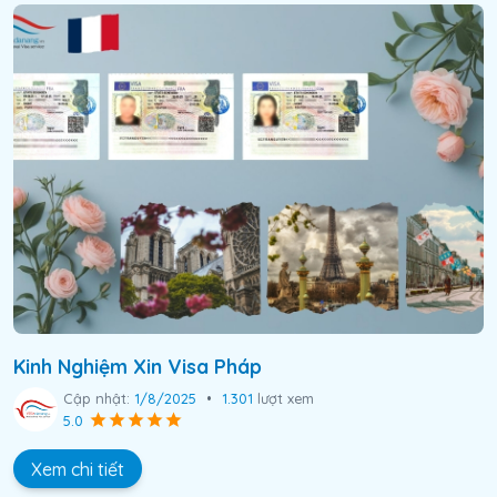
Kinh Nghiệm Xin Visa Pháp
Cập nhật:
1/8/2025
•
1.301
lượt xem
5.0
Xem chi tiết