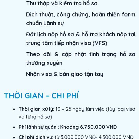
Thu thập và kiểm tra hồ sơ
Dịch thuật, công chứng, hoàn thiện form
chuẩn Lãnh sự
Đặt lịch nộp hồ sơ & hỗ trợ khách nộp tại
trung tâm tiếp nhận visa (VFS)
Theo dõi & cập nhật tình trạng hồ sơ
thường xuyên
Nhận visa & bàn giao tận tay
THỜI GIAN – CHI PHÍ
Thời gian xử lý:
10 – 25 ngày làm việc (tùy loại visa
và từng hồ sơ)
Phí lãnh sự quán : Khoảng 6.750.000 VNĐ
Chi phí dịch vụ:
từ 3.000.000 VNĐ- 4.500.000 VNĐ