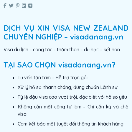
DỊCH VỤ XIN VISA NEW ZEALAND
CHUYÊN NGHIỆP – visadanang.vn
Visa du lịch – công tác – thăm thân – du học – kết hôn
TẠI SAO CHỌN visadanang.vn?
Tư vấn tận tâm – Hỗ trợ trọn gói
Xử lý hồ sơ nhanh chóng, đúng chuẩn Lãnh sự
Tỷ lệ đậu visa cao vượt trội, đặc biệt với hồ sơ yếu
Không cần mất công tự làm – Chỉ cần ký và chờ
visa
Cam kết bảo mật tuyệt đối thông tin khách hàng