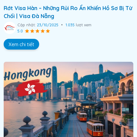
Rớt Visa Hàn – Những Rủi Ro Ẩn Khiến Hồ Sơ Bị Từ
Chối | Visa Đà Nẵng
Cập nhật:
23/10/2025
•
1.035
lượt xem
5.0
Xem chi tiết