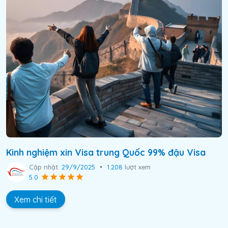
Kinh nghiệm xin Visa trung Quốc 99% đậu Visa
Cập nhật:
29/9/2025
•
1.208
lượt xem
5.0
Xem chi tiết