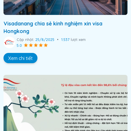
Visadanang chia sẻ kinh nghiệm xin visa
Hongkong
Cập nhật:
25/8/2025
•
1.537
lượt xem
5.0
Xem chi tiết