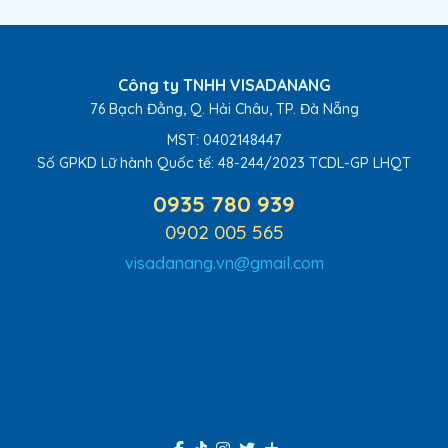
Công ty TNHH VISADANANG
76 Bạch Đằng, Q. Hải Châu, TP. Đà Nẵng
MST: 0402148447
Số GPKD Lữ hành Quốc tế:
48-244/2023 TCDL-GP LHQT
0935 780 939
0902 005 565
visadanang.vn@gmail.com