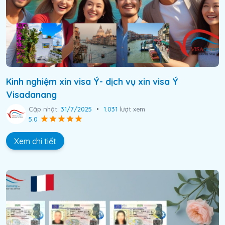
Kinh nghiệm xin visa Ý- dịch vụ xin visa Ý
Visadanang
Cập nhật:
31/7/2025
•
1.031
lượt xem
5.0
Xem chi tiết