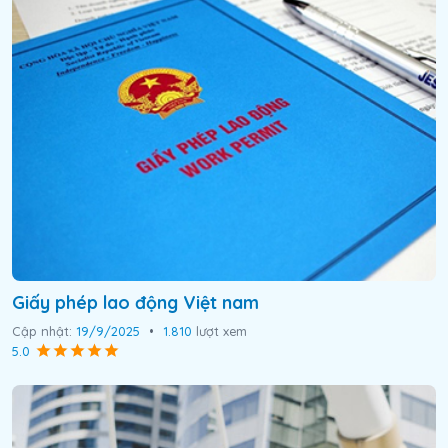
Giấy phép lao động Việt nam
Cập nhật:
19/9/2025
•
1.810
lượt xem
5.0