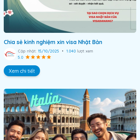
Chia sẻ kinh nghiệm xin visa Nhật Bản
Cập nhật:
15/10/2025
•
1.040
lượt xem
5.0
Xem chi tiết