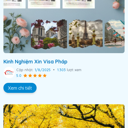
Kinh Nghiệm Xin Visa Pháp
Cập nhật:
1/8/2025
•
1.303
lượt xem
5.0
Xem chi tiết