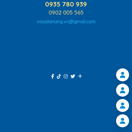
0935 780 939
0902 005 565
visadanang.vn@gmail.com