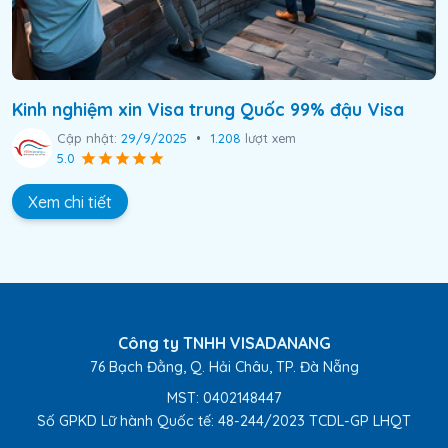
Kinh nghiệm xin Visa trung Quốc 99% đậu Visa
Cập nhật:
29/9/2025
•
1.208
lượt xem
5.0
Xem chi tiết
Công ty TNHH VISADANANG
76 Bạch Đằng, Q. Hải Châu, TP. Đà Nẵng
MST: 0402148447
Số GPKD Lữ hành Quốc tế:
48-244/2023 TCDL-GP LHQT