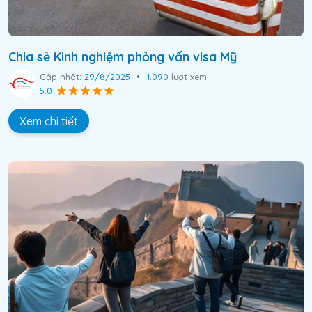
Chia sẻ Kinh nghiệm phỏng vấn visa Mỹ
Cập nhật:
29/8/2025
•
1.090
lượt xem
5.0
Xem chi tiết