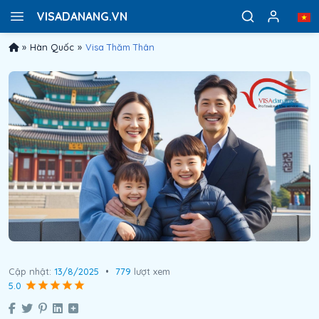
VISADANANG.VN
»
Hàn Quốc
»
Visa Thăm Thân
Cập nhật:
13/8/2025
•
779
lượt xem
5.0