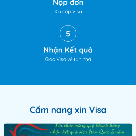
Nộp đơn
Xin cấp Visa
5
Nhận Kết quả
Giao Visa về tận nhà
Cẩm nang xin Visa