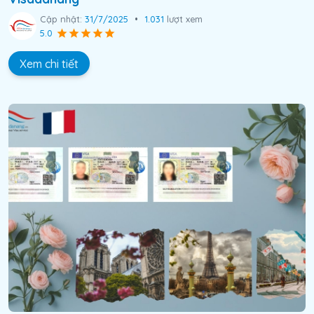
Cập nhật:
31/7/2025
•
1.031
lượt xem
5.0
Xem chi tiết