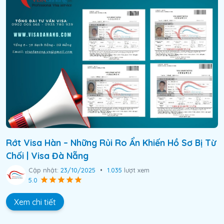
Rớt Visa Hàn – Những Rủi Ro Ẩn Khiến Hồ Sơ Bị Từ
Chối | Visa Đà Nẵng
Cập nhật:
23/10/2025
•
1.035
lượt xem
5.0
Xem chi tiết