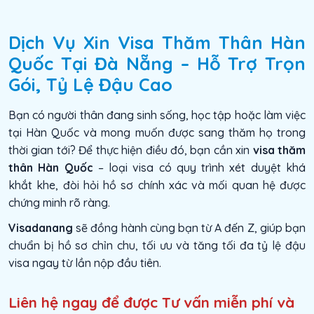
Dịch Vụ Xin Visa Thăm Thân Hàn
Quốc Tại Đà Nẵng – Hỗ Trợ Trọn
Gói, Tỷ Lệ Đậu Cao
Bạn có người thân đang sinh sống, học tập hoặc làm việc
tại Hàn Quốc và mong muốn được sang thăm họ trong
thời gian tới? Để thực hiện điều đó, bạn cần xin
visa thăm
thân Hàn Quốc
– loại visa có quy trình xét duyệt khá
khắt khe, đòi hỏi hồ sơ chính xác và mối quan hệ được
chứng minh rõ ràng.
Visadanang
sẽ đồng hành cùng bạn từ A đến Z, giúp bạn
chuẩn bị hồ sơ chỉn chu, tối ưu và tăng tối đa tỷ lệ đậu
visa ngay từ lần nộp đầu tiên.
Liên hệ ngay để được Tư vấn miễn phí và