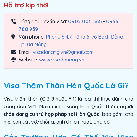
Hỗ trợ kịp thời
Tổng đài Tư vấn Visa:
0902 005 565
-
0935
780 939
Văn phòng:
Phòng 6.4.7, Tầng 6, 76 Bạch Đằng,
Tp. Đà Nẵng
Email:
visadanang.vn@gmail.com
Website:
www.visadanang.vn
Visa Thăm Thân Hàn Quốc Là Gì?
Visa thăm thân (C-3-9 hoặc F-1) là loại thị thực dành cho
công dân Việt Nam muốn sang Hàn Quốc
thăm người
thân đang cư trú hợp pháp tại Hàn Quốc
, bao gồm: cha
mẹ, con cái, vợ/chồng, anh chị em ruột, ông bà…