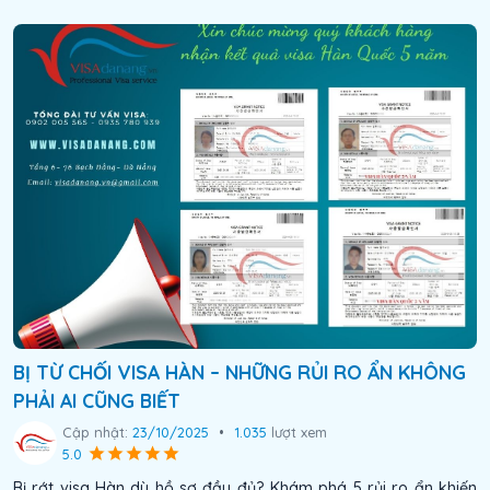
BỊ TỪ CHỐI VISA HÀN – NHỮNG RỦI RO ẨN KHÔNG
PHẢI AI CŨNG BIẾT
Cập nhật:
23/10/2025
•
1.035
lượt xem
5.0
Bị rớt visa Hàn dù hồ sơ đầy đủ? Khám phá 5 rủi ro ẩn khiến