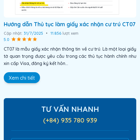
Hướng dẫn Thủ tục làm giấy xác nhận cư trú CT07
Cập nhật:
31/7/2025
•
11.856
lượt xem
5.0
CT07 là mẫu giấy xác nhận thông tin về cư trú. Là một loại giấy
tờ quan trọng được yêu cầu trong các thủ tục hành chính như
xin cấp Visa, đăng ký kết hôn...
Xem chi tiết
TƯ VẤN NHANH
(+84) 935 780 939