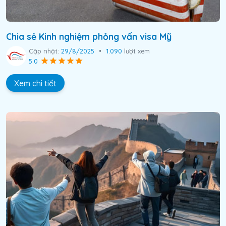
Chia sẻ Kinh nghiệm phỏng vấn visa Mỹ
Cập nhật:
29/8/2025
•
1.090
lượt xem
5.0
Xem chi tiết