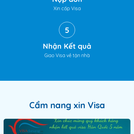
Xin cấp Visa
5
Nhận Kết quả
Giao Visa về tận nhà
Cẩm nang xin Visa