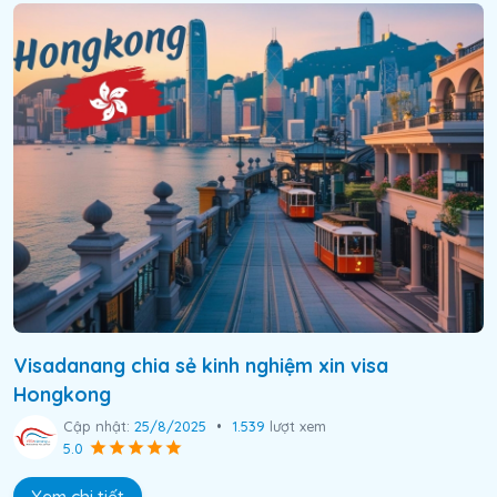
Visadanang chia sẻ kinh nghiệm xin visa
Hongkong
Cập nhật:
25/8/2025
•
1.539
lượt xem
5.0
Xem chi tiết