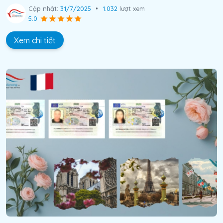
Cập nhật:
31/7/2025
•
1.032
lượt xem
5.0
Xem chi tiết