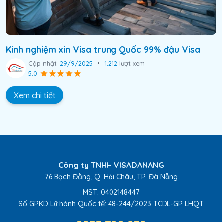
Kinh nghiệm xin Visa trung Quốc 99% đậu Visa
Cập nhật:
29/9/2025
•
1.212
lượt xem
5.0
Xem chi tiết
Công ty TNHH VISADANANG
76 Bạch Đằng, Q. Hải Châu, TP. Đà Nẵng
MST: 0402148447
Số GPKD Lữ hành Quốc tế:
48-244/2023 TCDL-GP LHQT