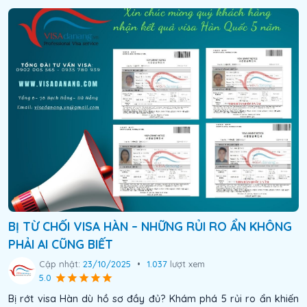
BỊ TỪ CHỐI VISA HÀN – NHỮNG RỦI RO ẨN KHÔNG
PHẢI AI CŨNG BIẾT
Cập nhật:
23/10/2025
•
1.037
lượt xem
5.0
Bị rớt visa Hàn dù hồ sơ đầy đủ? Khám phá 5 rủi ro ẩn khiến