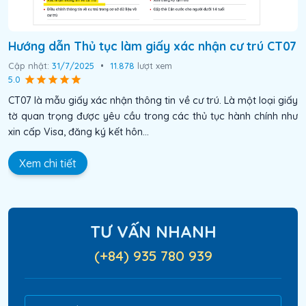
Hướng dẫn Thủ tục làm giấy xác nhận cư trú CT07
Cập nhật:
31/7/2025
•
11.878
lượt xem
5.0
CT07 là mẫu giấy xác nhận thông tin về cư trú. Là một loại giấy
tờ quan trọng được yêu cầu trong các thủ tục hành chính như
xin cấp Visa, đăng ký kết hôn...
Xem chi tiết
TƯ VẤN NHANH
(+84) 935 780 939