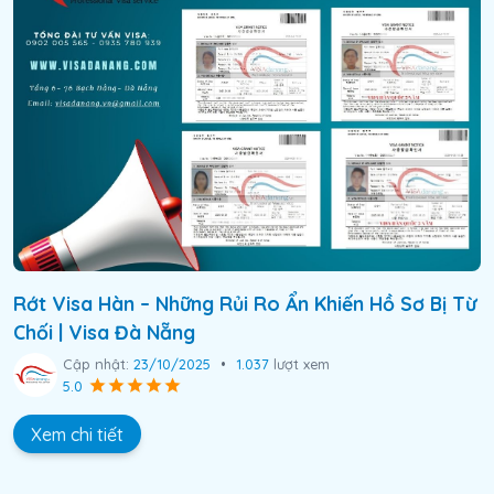
Rớt Visa Hàn – Những Rủi Ro Ẩn Khiến Hồ Sơ Bị Từ
Chối | Visa Đà Nẵng
Cập nhật:
23/10/2025
•
1.037
lượt xem
5.0
Xem chi tiết