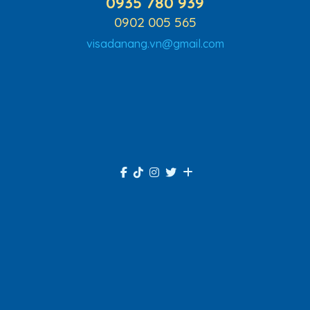
0935 780 939
0902 005 565
visadanang.vn@gmail.com