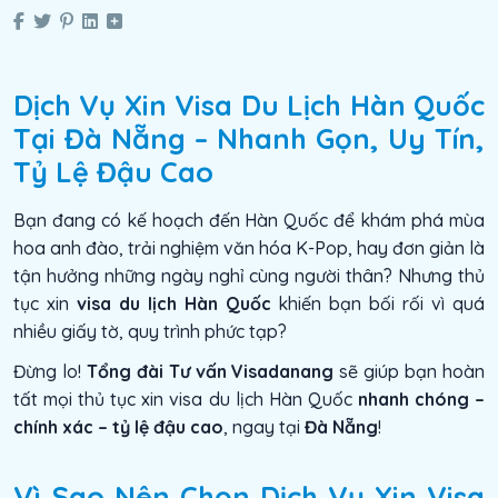
Dịch Vụ Xin Visa Du Lịch Hàn Quốc
Tại Đà Nẵng – Nhanh Gọn, Uy Tín,
Tỷ Lệ Đậu Cao
Bạn đang có kế hoạch đến Hàn Quốc để khám phá mùa
hoa anh đào, trải nghiệm văn hóa K-Pop, hay đơn giản là
tận hưởng những ngày nghỉ cùng người thân? Nhưng thủ
tục xin
visa du lịch Hàn Quốc
khiến bạn bối rối vì quá
nhiều giấy tờ, quy trình phức tạp?
Đừng lo!
Tổng đài Tư vấn Visadanang
sẽ giúp bạn hoàn
tất mọi thủ tục xin visa du lịch Hàn Quốc
nhanh chóng –
chính xác – tỷ lệ đậu cao
, ngay tại
Đà Nẵng
!
Vì Sao Nên Chọn Dịch Vụ Xin Visa