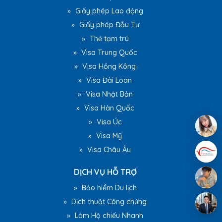
»
Giấy phép Lao động
»
Giấy phép Đầu Tư
»
Thẻ tạm trú
»
Visa Trung Quốc
»
Visa Hồng Kông
»
Visa Đài Loan
»
Visa Nhật Bản
»
Visa Hàn Quốc
»
Visa Úc
»
Visa Mỹ
»
Visa Châu Âu
DỊCH VỤ HỖ TRỢ
»
Bảo hiểm Du lịch
»
Dịch thuật Công chứng
»
Làm Hộ chiếu Nhanh