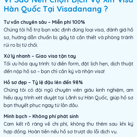
Hàn Quốc Tại Visadanang ?
Tư vấn chuyên sâu – Miễn phí 100%
Chúng tôi hỗ trợ bạn xác định đúng loại visa, đánh giá hồ
sơ, hướng dẫn chuẩn bị giấy tờ cần thiết và phòng tránh
rủi ro bị từ chối.
Xử lý nhanh – Giao visa tận tay
Tối ưu hóa quy trình: từ điền form, đặt lịch hẹn, dịch thuật
đến nộp hồ sơ – bạn chỉ cần ký và nhận visa!
Hồ sơ đẹp – Tỷ lệ đậu lên đến 98%
Chúng tôi có đội ngũ chuyên viên giàu kinh nghiệm, am
hiểu quy trình xét duyệt tại Lãnh sự Hàn Quốc, giúp hồ sơ
bạn thuyết phục ngay từ lần đầu.
Minh bạch – Không phí phát sinh
Cam kết rõ ràng về chi phí, không thu thêm sau khi ký
hợp đồng. Hoàn tiền nếu hồ sơ trượt do lỗi dịch vụ.