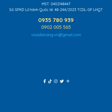
MST: 0402148447
Số GPKD Lữ hành Quốc tế:
48-244/2023 TCDL-GP LHQT
0935 780 939
0902 005 565
visadanang.vn@gmail.com