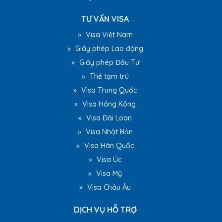
TƯ VẤN VISA
»
Visa Việt Nam
»
Giấy phép Lao động
»
Giấy phép Đầu Tư
»
Thẻ tạm trú
»
Visa Trung Quốc
»
Visa Hồng Kông
»
Visa Đài Loan
»
Visa Nhật Bản
»
Visa Hàn Quốc
»
Visa Úc
»
Visa Mỹ
»
Visa Châu Âu
DỊCH VỤ HỖ TRỢ